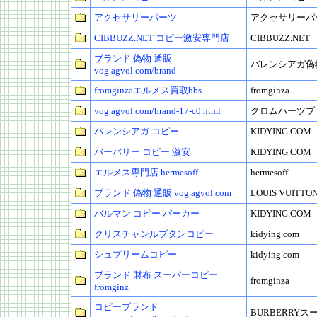
アクセサリーパーツ
アクセサリーパ
CIBBUZZ.NET コピー激安専門店
CIBBUZZ.NET
ブランド 偽物 通販
バレンシアガ偽
vog.agvol.com/brand-
fromginzaエルメス買取bbs
fromginza
vog.agvol.com/brand-17-c0.html
クロムハーツブ
バレンシアガ コピー
KIDYING.COM
バーバリー コピー 激安
KIDYING.COM
エルメス専門店 hermesoff
hermesoff
ブランド 偽物 通販 vog.agvol.com
LOUIS VUIT
バルマン コピー パーカー
KIDYING.COM
クリスチャンルブタンコピー
kidying.com
シュプリームコピー
kidying.com
ブランド 財布 スーパーコピー
fromginza
fromginz
コピーブランド
BURBERRY